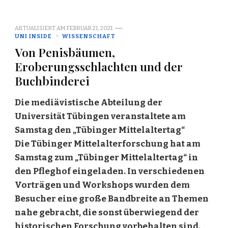
AKTUALISIERT AM
FEBRUAR 21, 2021
UNI INSIDE
WISSENSCHAFT
Von Penisbäumen,
Eroberungsschlachten und der
Buchbinderei
Die mediävistische Abteilung der
Universität Tübingen veranstaltete am
Samstag den „Tübinger Mittelaltertag“
Die Tübinger Mittelalterforschung hat am
Samstag zum „Tübinger Mittelaltertag“ in
den Pfleghof eingeladen. In verschiedenen
Vorträgen und Workshops wurden dem
Besucher eine große Bandbreite an Themen
nahe gebracht, die sonst überwiegend der
historischen Forschung vorbehalten sind.