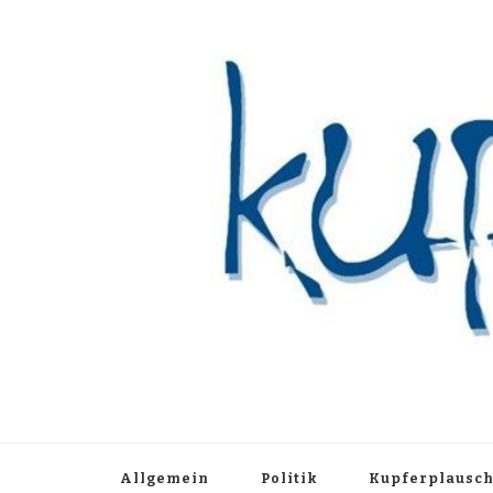
Kupferblau A
Just another WordPress site
Allgemein
Politik
Kupferplausc