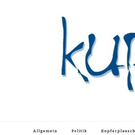
Kupferblau A
Just another WordPress site
Allgemein
Politik
Kupferplausc