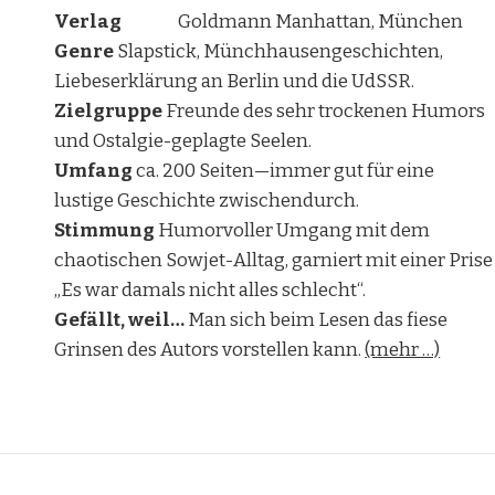
Verlag
Goldmann Manhattan, München
Genre
Slapstick, Münchhausengeschichten,
Liebeserklärung an Berlin und die UdSSR.
Zielgruppe
Freunde des sehr trockenen Humors
und Ostalgie-geplagte Seelen.
Umfang
ca. 200 Seiten—immer gut für eine
lustige Geschichte zwischendurch.
Stimmung
Humorvoller Umgang mit dem
chaotischen Sowjet-Alltag, garniert mit einer Prise
„Es war damals nicht alles schlecht“.
Gefällt, weil…
Man sich beim Lesen das fiese
Grinsen des Autors vorstellen kann.
(mehr …)