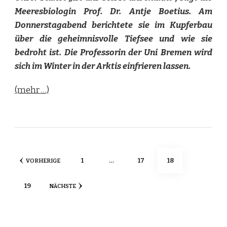
Meeresbiologin Prof. Dr. Antje Boetius. Am
Donnerstagabend berichtete sie im Kupferbau
über die geheimnisvolle Tiefsee und wie sie
bedroht ist. Die Professorin der Uni Bremen wird
sich im Winter in der Arktis einfrieren lassen.
(mehr …)
Seitennummerierung
SEITE
SEITE
SEITE
1
…
17
18
VORHERIGE
der
SEITE
19
NÄCHSTE
Beiträge