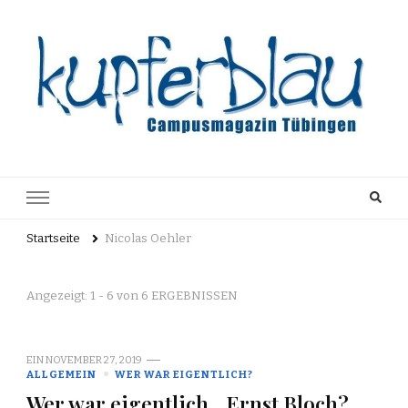
Kupferblau
Just another WordPress site
Archiv
Startseite
Nicolas Oehler
Angezeigt: 1 - 6 von 6 ERGEBNISSEN
EIN
NOVEMBER 27, 2019
ALLGEMEIN
WER WAR EIGENTLICH?
Wer war eigentlich…Ernst Bloch?