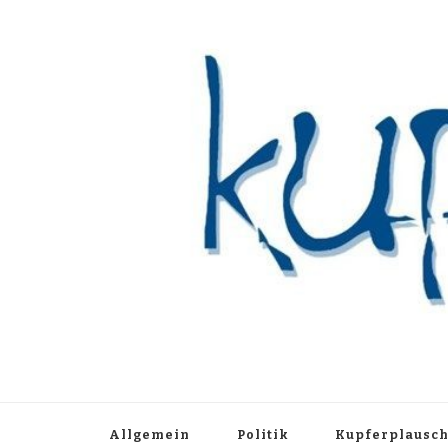
Kupferblau A
Just another WordPress site
Allgemein
Politik
Kupferplausc