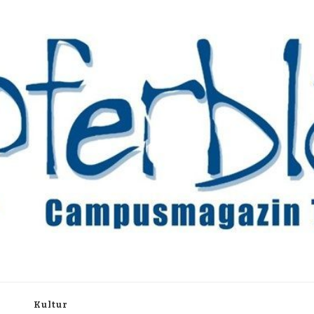
rchiv
h
Kultur