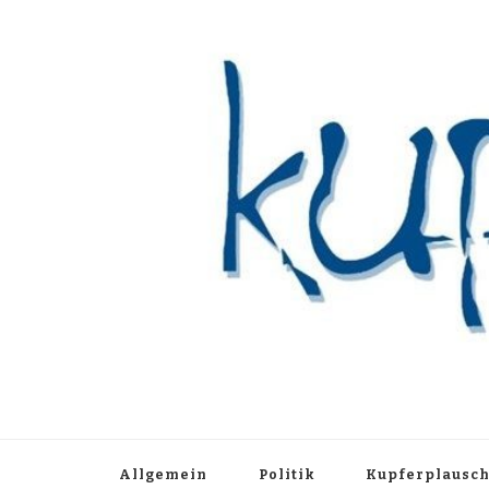
Kupferblau A
Just another WordPress site
Allgemein
Politik
Kupferplausc