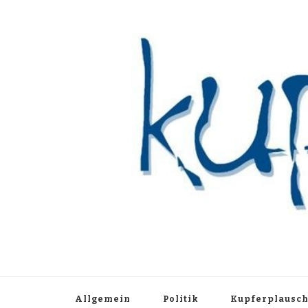
Kupferblau A
Just another WordPress site
Allgemein
Politik
Kupferplausc