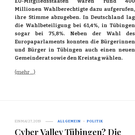
EU-Mitgliedsstaaten waren rund 400
Millionen Wahlberechtigte dazu aufgerufen,
ihre Stimme abzugeben. In Deutschland lag
die Wahlbeteiligung bei 61,4%, in Tübingen
sogar bei 75,8%. Neben der Wahl des
Europaparlaments konnten die Bürgerinnen
und Bürger in Tübingen auch einen neuen
Gemeinderat sowie den Kreistag wählen.
(mehr …)
EIN
MAI 27, 2019
ALLGEMEIN
POLITIK
Cyber Valley Tübingen? Die