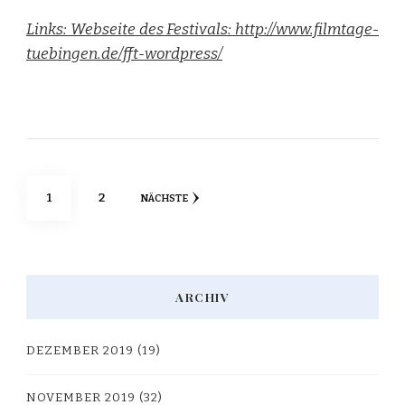
Links: Webseite des Festivals: http://www.filmtage-
tuebingen.de/fft-wordpress/
Seitennummerierung
SEITE
SEITE
1
2
NÄCHSTE
der
Beiträge
ARCHIV
DEZEMBER 2019
(19)
NOVEMBER 2019
(32)