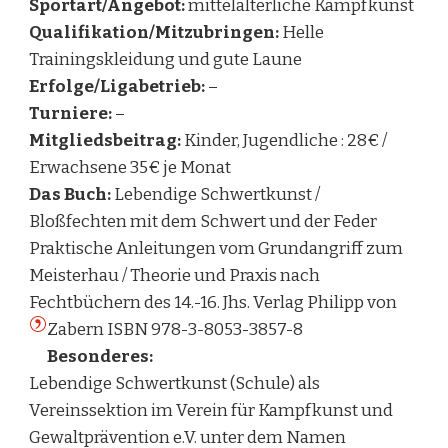
Sportart/Angebot:
mittelalterliche Kampfkunst
Qualifikation/Mitzubringen:
Helle
Trainingskleidung und gute Laune
Erfolge/Ligabetrieb:
–
Turniere:
–
Mitgliedsbeitrag:
Kinder, Jugendliche : 28€ /
Erwachsene 35€ je Monat
Das Buch:
Lebendige Schwertkunst /
Bloßfechten mit dem Schwert und der Feder
Praktische Anleitungen vom Grundangriff zum
Meisterhau / Theorie und Praxis nach
Fechtbüchern des 14.-16. Jhs. Verlag Philipp von
Zabern ISBN 978-3-8053-3857-8
Besonderes:
Lebendige Schwertkunst (Schule) als
Vereinssektion im Verein für Kampfkunst und
Gewaltprävention e.V. unter dem Namen