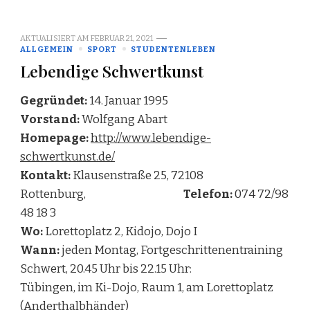
AKTUALISIERT AM
FEBRUAR 21, 2021
ALLGEMEIN
SPORT
STUDENTENLEBEN
Lebendige Schwertkunst
Gegründet:
14. Januar 1995
Vorstand:
Wolfgang Abart
Homepage:
http://www.lebendige-
schwertkunst.de/
Kontakt:
Klausenstraße 25, 72108
Rottenburg,
Telefon:
074 72/98
48 18 3
Wo:
Lorettoplatz 2, Kidojo, Dojo I
Wann:
jeden Montag, Fortgeschrittenentraining
Schwert, 20.45 Uhr bis 22.15 Uhr:
Tübingen, im Ki-Dojo, Raum 1, am Lorettoplatz
(Anderthalbhänder)