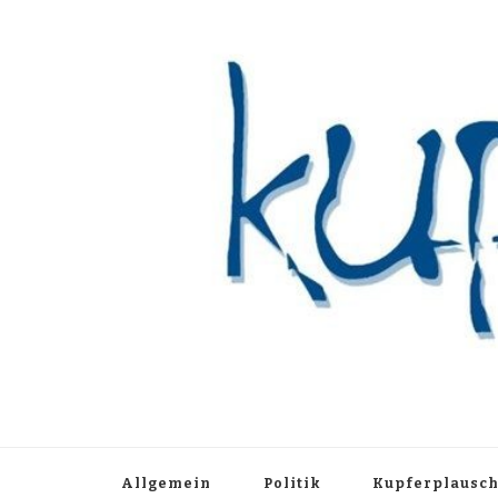
Kupferblau A
Just another WordPress site
Allgemein
Politik
Kupferplausc