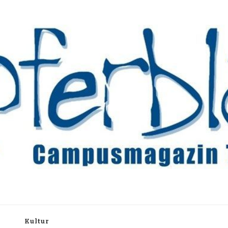
rchiv
h
Kultur