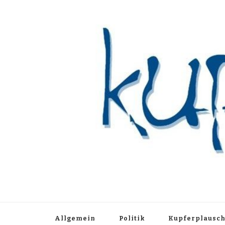
Kupferblau A
Just another WordPress site
Allgemein
Politik
Kupferplausc