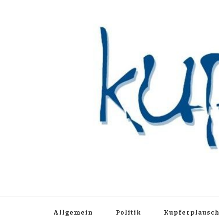
Kupferblau A
Just another WordPress site
Allgemein
Politik
Kupferplausc