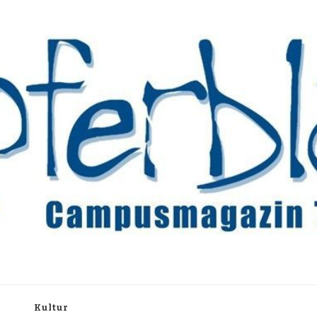
rchiv
h
Kultur