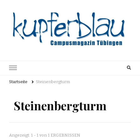
Kupferblau
Just another WordPress site
Archiv
Startseite
Steinenbergturm
Steinenbergturm
Angezeigt: 1 - 1 von 1 ERGEBNISSEN