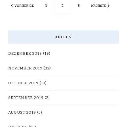
Seitennummerierung
SEITE
SEITE
SEITE
1
2
3
VORHERIGE
NÄCHSTE
der
Beiträge
ARCHIV
DEZEMBER 2019
(19)
NOVEMBER 2019
(32)
OKTOBER 2019
(13)
SEPTEMBER 2019
(2)
AUGUST 2019
(5)