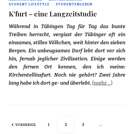
STUDENT LIFESTYLE
STUDENTENLEBEN
K’furt – eine Langzeitstudie
Während in Tübingen Tag für Tag das bunte
Treiben herrscht, vergisst der Tübinger oft ein
einsames, stilles Völkchen, weit hinter den sieben
Bergen. Ein unbeugsames Dorf lebt dort vor sich
hin, fernab jeglicher Zivilisation. Einige werden
den fernen Ort kennen, den ich meine:
Kirchentellinsfurt. Noch nie gehört? Zwei Jahre
lang habe ich dort ge- und überlebt.
(mehr …)
Seitennummerierung
SEITE
SEITE
SEITE
1
2
3
…
VORHERIGE
der