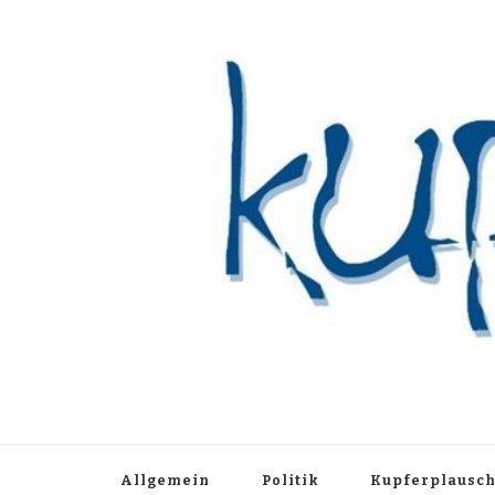
Kupferblau A
Just another WordPress site
Allgemein
Politik
Kupferplausc